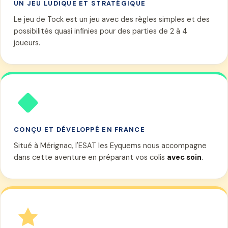
UN JEU LUDIQUE ET STRATÉGIQUE
Le jeu de Tock est un jeu avec des règles simples et des
possibilités quasi infinies pour des parties de 2 à 4
joueurs.
CONÇU ET DÉVELOPPÉ EN FRANCE
Situé à Mérignac, l'ESAT les Eyquems nous accompagne
dans cette aventure en préparant vos colis
avec soin
.