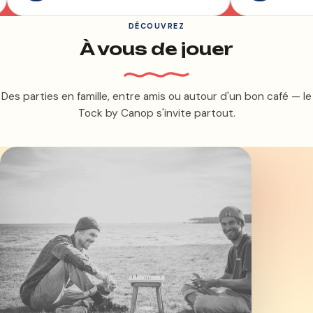
DÉCOUVREZ
À vous de jouer
Des parties en famille, entre amis ou autour d'un bon café — le
Tock by Canop s'invite partout.