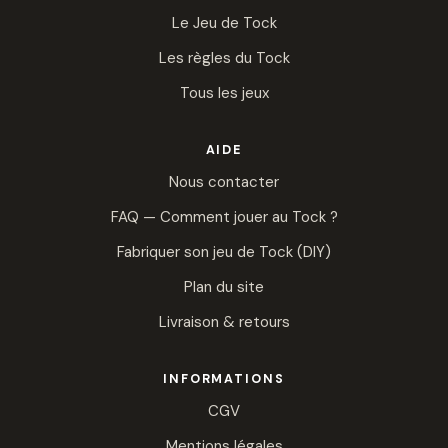
Le Jeu de Tock
Les règles du Tock
Tous les jeux
AIDE
Nous contacter
FAQ — Comment jouer au Tock ?
Fabriquer son jeu de Tock (DIY)
Plan du site
Livraison & retours
INFORMATIONS
CGV
Mentions légales