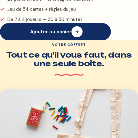
Jeu de 54 cartes + règles du jeu
De 2 à 4 joueurs — 30 à 50 minutes
Ajouter au panier
VOTRE COFFRET
Tout ce qu'il vous faut, dans
une seule boîte.