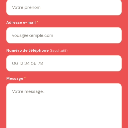
Adresse e-mail
*
Numéro de téléphone
(facultatif)
Message
*