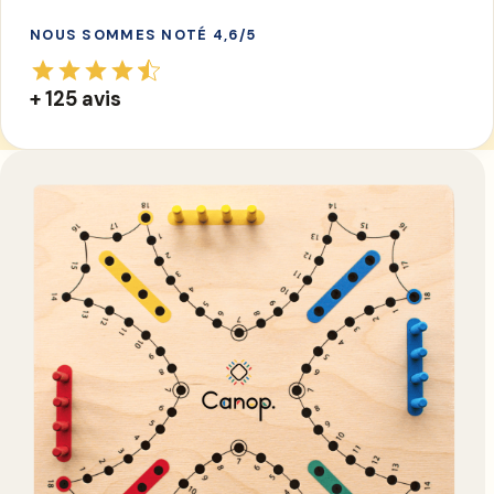
NOUS SOMMES NOTÉ 4,6/5
+ 125 avis