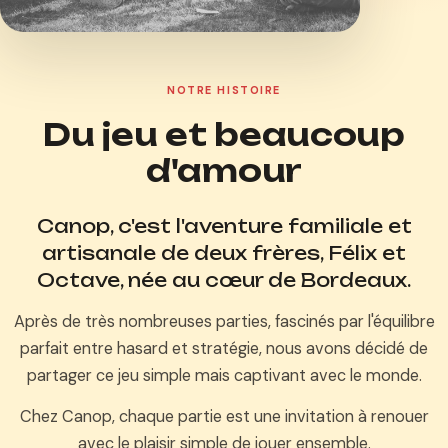
NOTRE HISTOIRE
Du jeu et beaucoup
d'amour
Canop, c'est l'aventure familiale et
artisanale de deux frères, Félix et
Octave, née au cœur de Bordeaux.
Après de très nombreuses parties, fascinés par l'équilibre
parfait entre hasard et stratégie, nous avons décidé de
partager ce jeu simple mais captivant avec le monde.
Chez Canop, chaque partie est une invitation à renouer
avec le plaisir simple de jouer ensemble.